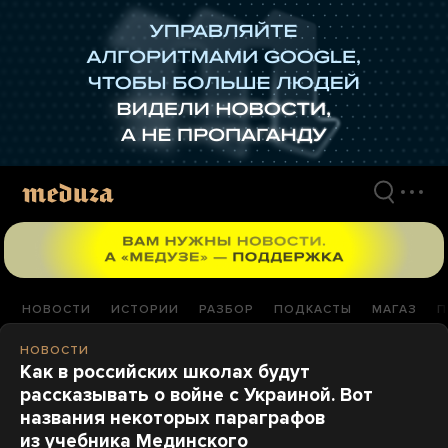
Перейти
к
материалам
НОВОСТИ
ИСТОРИИ
РАЗБОР
ПОДКАСТЫ
МАГАЗ
П
НОВОСТИ
Как в российских школах будут
рассказывать о войне с Украиной. Вот
названия некоторых параграфов
из учебника Мединского