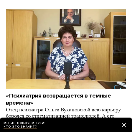
«Психиатрия возвращается в темные
времена»
Отец психиатра Ольги Бухановской всю карьеру
боролся со стигматизацией транслюдей. А его
дочь призывает бороться с «эпидемией
МЫ ИСПОЛЬЗУЕМ КУКИ!
ЧТО ЭТО ЗНАЧИТ?
трансгендерности» в России