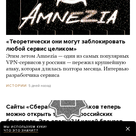
«Теоретически они могут заблокировать
любой сервис целиком»
Этим летом Amnezia — один из самых популярных
VPN-сервисов у россиян — пережил крупнейшую
атаку, которая длилась полтора месяца. Интервью
разработчика сервиса
5 дней назад
ИСТОРИИ
Сайты «Сбера» и других банков теперь
можно открыть только в российских
браузерах. Это опасно? И какой браузер
МЫ ИСПОЛЬЗУЕМ КУКИ!
выбрать?
ЧТО ЭТО ЗНАЧИТ?