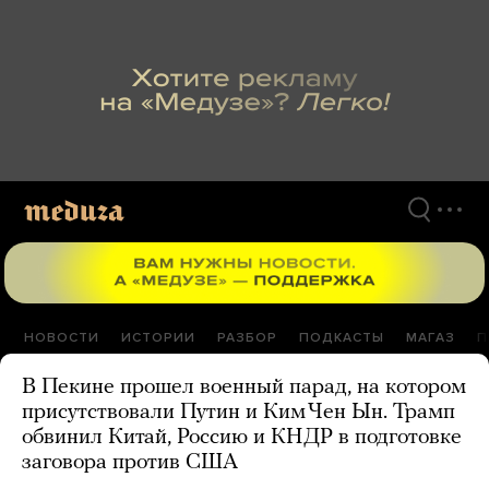
Перейти
к
материалам
НОВОСТИ
ИСТОРИИ
РАЗБОР
ПОДКАСТЫ
МАГАЗ
П
В Пекине прошел военный парад, на котором
присутствовали Путин и Ким Чен Ын. Трамп
обвинил Китай, Россию и КНДР в подготовке
заговора против США