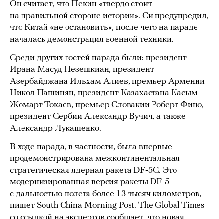
Он считает, что Пекин «твердо стоит
на правильной стороне истории». Си предупредил,
что Китай «не остановить», после чего на параде
началась демонстрация военной техники.
Среди других гостей парада были: президент
Ирана Масуд Пезешкиан, президент
Азербайджана Ильхам Алиев, премьер Армении
Никол Пашинян, президент Казахастана Касым-
Жомарт Токаев, премьер Словакии Роберт Фицо,
президент Сербии Александр Вучич, а также
Александр Лукашенко.
В ходе парада, в частности, была впервые
продемонстрирована межконтинентальная
стратегическая ядерная ракета DF-5C. Это
модернизированная версия ракеты DF-5
с дальностью полета более 13 тысяч километров,
пишет
South China Morning Post. The Global Times
со ссылкой на экспертов
сообщает
, что новая