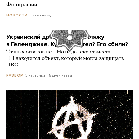
Фотографии
5 дней назад
НОВОСТИ
Украинский дрон попал по пляжу
в Геленджике. Куда он летел? Его сбили?
Точных ответов нет. Но недалеко от места
ЧП находится объект, который могла защищать
ПВО
3 карточки
5 дней назад
РАЗБОР