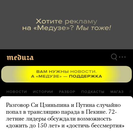
Перейти
к
материалам
НОВОСТИ
ИСТОРИИ
РАЗБОР
ПОДКАСТЫ
МАГАЗ
П
Разговор Си Цзиньпина и Путина случайно
попал в трансляцию парада в Пекине. 72-
летние лидеры обсуждали возможность
«дожить до 150 лет» и «достичь бессмертия»