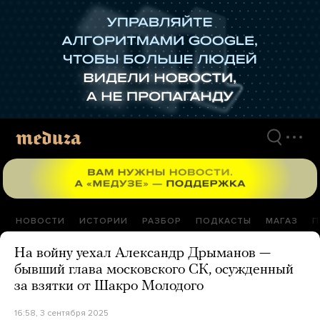
Перейти
к
материалам
НОВОСТИ
ИСТОРИИ
РАЗБОР
ПОДКАСТЫ
МАГАЗ
П
На войну уехал Александр Дрыманов —
бывший глава московского СК, осужденный
за взятки от Шакро Молодого
16:58, 3 сентября 2025