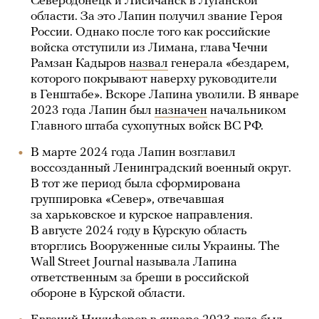
Северодонецк и Лисичанск в Луганской
области. За это Лапин получил звание Героя
России. Однако после того как российские
войска отступили из Лимана, глава Чечни
Рамзан Кадыров
назвал
генерала «бездарем,
которого покрывают наверху руководители
в Генштабе». Вскоре Лапина уволили. В январе
2023 года Лапин был
назначен
начальником
Главного штаба сухопутных войск ВС РФ.
В марте 2024 года Лапин возглавил
воссозданный Ленинградский военный округ.
В тот же период была сформирована
группировка «Север», отвечавшая
за харьковское и курское направления.
В августе 2024 году в Курскую область
вторглись Вооруженные силы Украины. The
Wall Street Journal называла Лапина
ответственным за бреши в российской
обороне в Курской области.