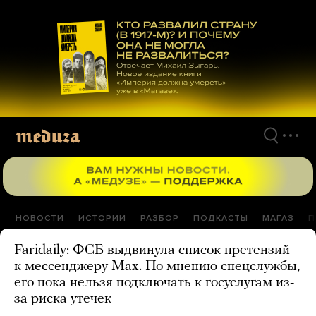
Перейти
к
материалам
НОВОСТИ
ИСТОРИИ
РАЗБОР
ПОДКАСТЫ
МАГАЗ
П
Faridaily: ФСБ выдвинула список претензий
к мессенджеру Maх. По мнению спецслужбы,
его пока нельзя подключать к госуслугам из-
за риска утечек