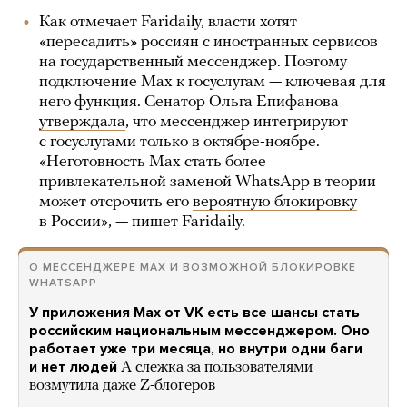
Как отмечает Faridaily, власти хотят
«пересадить» россиян с иностранных сервисов
на государственный мессенджер. Поэтому
подключение Max к госуслугам — ключевая для
него функция. Сенатор Ольга Епифанова
утверждала
, что мессенджер интегрируют
с госуслугами только в октябре-ноябре.
«Неготовность Max стать более
привлекательной заменой WhatsApp в теории
может отсрочить его
вероятную блокировку
в России», — пишет Faridaily.
О МЕССЕНДЖЕРЕ МАХ И ВОЗМОЖНОЙ БЛОКИРОВКЕ
WHATSAPP
У приложения Max от VK есть все шансы стать
российским национальным мессенджером. Оно
работает уже три месяца, но внутри одни баги
и нет людей
А слежка за пользователями
возмутила даже Z-блогеров