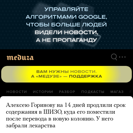
Перейти
к
материалам
НОВОСТИ
ИСТОРИИ
РАЗБОР
ПОДКАСТЫ
МАГАЗ
П
Алексею Горинову на 14 дней продлили срок
содержания в ШИЗО, куда его поместили
после перевода в новую колонию. У него
забрали лекарства