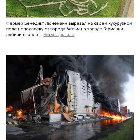
Фермер Бенедикт Люнеманн вырезал на своем кукурузном
поле неподалеку от города Зельм на западе Германии
лабиринт, очерт…
Читать дальше
Martin Meissner / AP / Scanpix / LETA