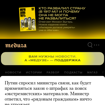
Перейти
к
материалам
НОВОСТИ
ИСТОРИИ
РАЗБОР
ПОДКАСТЫ
МАГАЗ
П
Путин спросил министра связи, как будет
применяться закон о штрафах за поиск
«экстремистских» материалов. Министр
ответил, что «рядовым гражданам» ничто
не угрожает