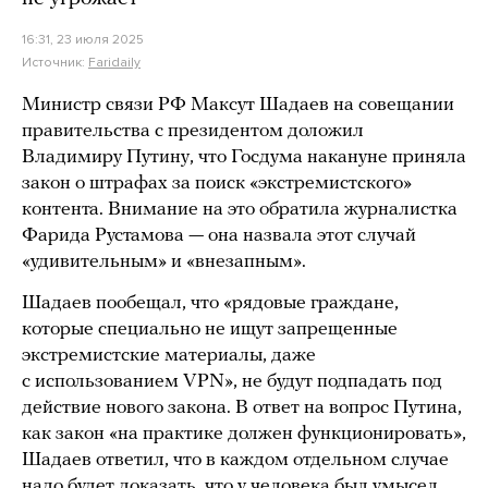
16:31, 23 июля 2025
Источник:
Faridaily
Министр связи РФ Максут Шадаев на совещании
правительства с президентом доложил
Владимиру Путину, что Госдума накануне приняла
закон о штрафах за поиск «экстремистского»
контента. Внимание на это обратила журналистка
Фарида Рустамова — она назвала этот случай
«удивительным» и «внезапным».
Шадаев пообещал, что «рядовые граждане,
которые специально не ищут запрещенные
экстремистские материалы, даже
с использованием VPN», не будут подпадать под
действие нового закона. В ответ на вопрос Путина,
как закон «на практике должен функционировать»,
Шадаев ответил, что в каждом отдельном случае
надо будет доказать, что у человека был умысел