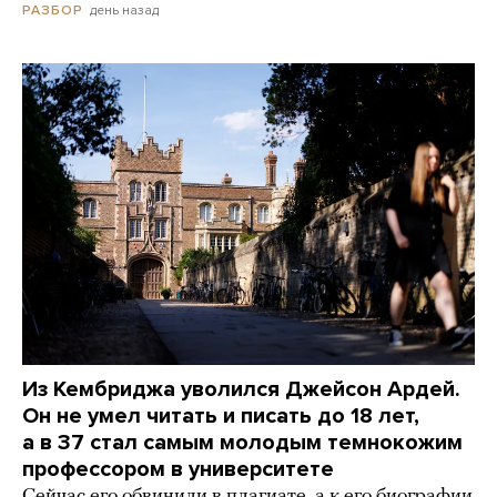
день назад
РАЗБОР
Из Кембриджа уволился Джейсон Ардей.
Он не умел читать и писать до 18 лет,
а в 37 стал самым молодым темнокожим
профессором в университете
Сейчас его обвинили в плагиате, а к его биографии