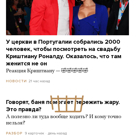
У церкви в Португалии собрались 2000
человек, чтобы посмотреть на свадьбу
Криштиану Роналду. Оказалось, что там
женится не он
Реакция Криштиану — 🤣🤣🤣🤣🤣
21 час назад
НОВОСТИ
Говорят, баня помогает пережить жару.
Это правда?
А полезно ли туда вообще ходить? И кому точно
нельзя?
9 карточек
день назад
РАЗБОР