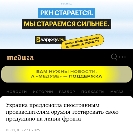
Перейти
к
материалам
НОВОСТИ
ИСТОРИИ
РАЗБОР
ПОДКАСТЫ
МАГАЗ
П
Украина предложила иностранным
производителям оружия тестировать свою
продукцию на линии фронта
06:19, 18 июля 2025