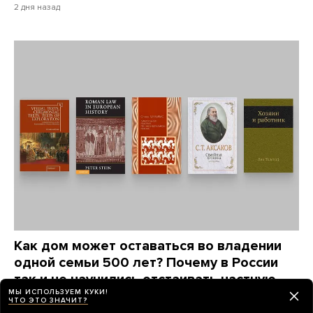
2 дня назад
Как дом может оставаться во владении
одной семьи 500 лет? Почему в России
так и не научились отстаивать частную
МЫ ИСПОЛЬЗУЕМ КУКИ!
собственность?
ЧТО ЭТО ЗНАЧИТ?