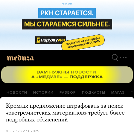
Перейти
к
материалам
НОВОСТИ
ИСТОРИИ
РАЗБОР
ПОДКАСТЫ
МАГАЗ
П
Кремль: предложение штрафовать за поиск
«экстремистских материалов» требует более
подробных объяснений
10:32, 17 июля 2025