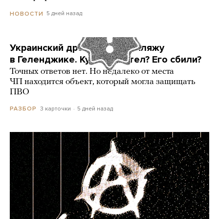
5 дней назад
НОВОСТИ
Украинский дрон попал по пляжу
в Геленджике. Куда он летел? Его сбили?
Точных ответов нет. Но недалеко от места
ЧП находится объект, который могла защищать
ПВО
3 карточки
5 дней назад
РАЗБОР