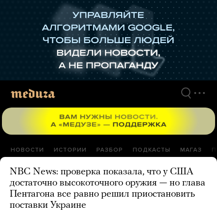
Перейти
к
материалам
НОВОСТИ
ИСТОРИИ
РАЗБОР
ПОДКАСТЫ
МАГАЗ
П
NBC News: проверка показала, что у США
достаточно высокоточного оружия — но глава
Пентагона все равно решил приостановить
поставки Украине