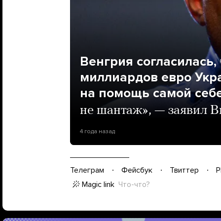
Венгрия согласилась,
миллиардов евро Укра
на помощь самой себ
не шантаж», — заявил 
4 года назад
Телеграм
Фейсбук
Твиттер
P
Magic link
Что-что?