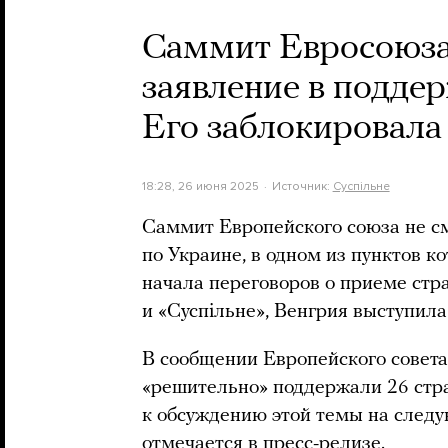
Саммит Евросоюза 
заявление в подде
Его заблокировала
18:28, 26 июня 2025
Источник:
Суспільне
Саммит Европейского союза не см
по Украине, в одном из пунктов к
начала переговоров о приеме ст
и «Суспільне», Венгрия выступила
В сообщении Европейского совет
«решительно» поддержали 26 стра
к обсуждению этой темы на следую
отмечается в пресс-релизе.