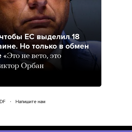
 чтобы ЕС выделил 18
ине. Но только в обмен
е
«Это не вето, это
Виктор Орбан
DF
Напишите нам