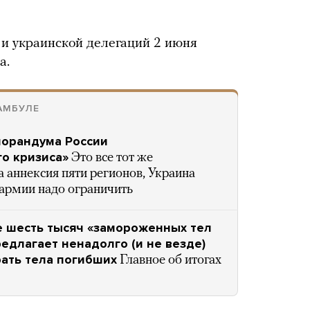
и украинской делегаций 2 июня
а.
АМБУЛЕ
морандума России
го кризиса»
Это все тот же
 аннексия пяти регионов, Украина
 армии надо ограничить
е шесть тысяч «замороженных тел
редлагает ненадолго (и не везде)
рать тела погибших
Главное об итогах