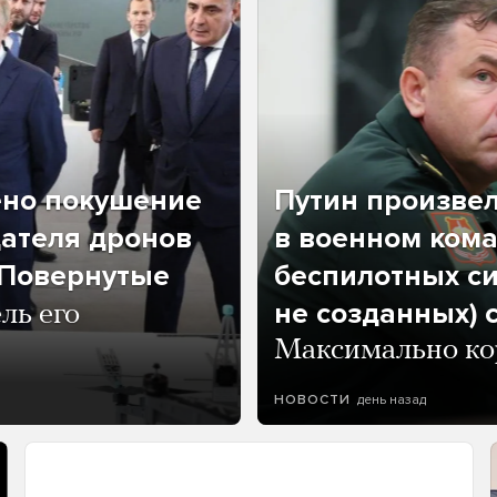
ено покушение
Путин произве
дателя дронов
в военном кома
«Повернутые
беспилотных си
не созданных) 
ль его
Максимально кор
день назад
НОВОСТИ