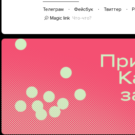
Телеграм
Фейсбук
Твиттер
P
Magic link
Что-что?