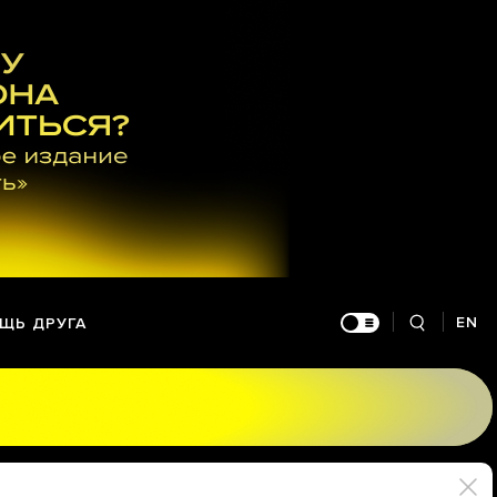
EN
ЩЬ ДРУГА