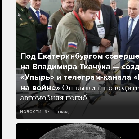
Под Екатеринбургом соверш
на Владимира Ткачука — соз
«Упырь» и телеграм-канала 
на войне»
Он выжил, но водите
автомобиля погиб
19 часов назад
НОВОСТИ