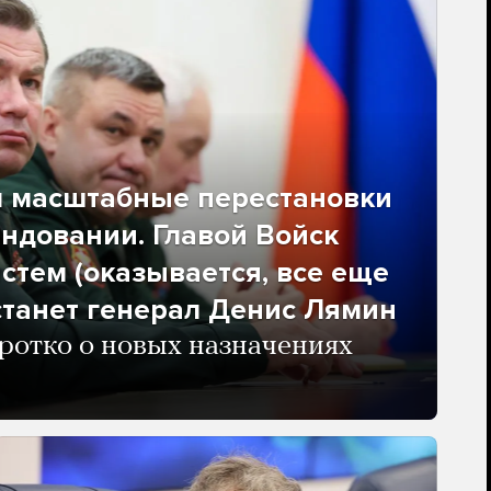
л масштабные перестановки
ндовании. Главой Войск
стем (оказывается, все еще
станет генерал Денис Лямин
отко о новых назначениях