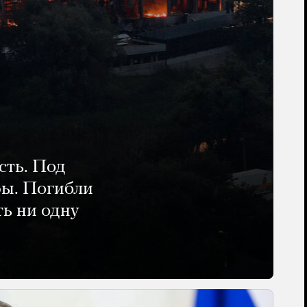
сть. Под
ры. Погибли
ть ни одну