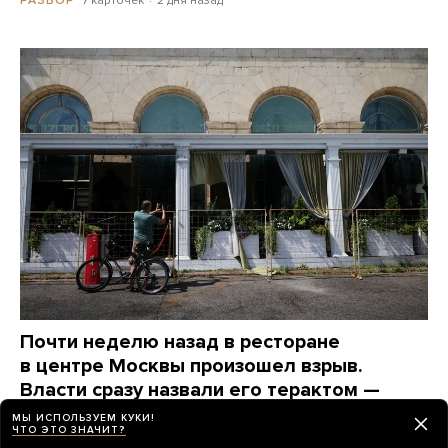
Почти неделю назад в ресторане
в центре Москвы произошел взрыв.
Власти сразу назвали его терактом —
и сразу же перестали о нем говорить
МЫ ИСПОЛЬЗУЕМ КУКИ!
ЧТО ЭТО ЗНАЧИТ?
Вот какие вопросы до сих пор остаются без ответов