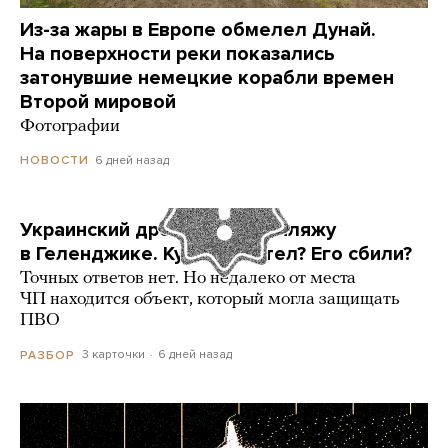
Из-за жары в Европе обмелел Дунай.
На поверхности реки показались
затонувшие немецкие корабли времен
Второй мировой
Фотографии
6 дней назад
НОВОСТИ
Украинский дрон попал по пляжу
в Геленджике. Куда он летел? Его сбили?
Точных ответов нет. Но недалеко от места
ЧП находится объект, который могла защищать
ПВО
3 карточки
6 дней назад
РАЗБОР