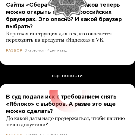
Сайты «Сбера» и других банков теперь
можно открыть только в российских
браузерах. Это опасно? И какой браузер
выбрать?
Короткая инструкция для тех, кто опасается
переходить на продукты «Яндекса» и VK
3 карточки
4 дня назад
РАЗБОР
ЕЩЕ НОВОСТИ
В суд подали иск с требованием снять
«Яблоко» с выборов. А разве это еще
можно сделать?
До какой даты надо продержаться, чтобы партию
точно допустили?
7 карточек
2 дня назад
РАЗБОР