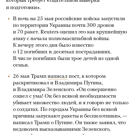
который требует «тщательной выверки
и подготовки».
В ночь на 25 мая российские войска запустили
по территории Украины почти 300 дронов
и 70 ракет. Reuters оценил это как крупнейшую
атаку с начала полномасштабной войны.
К вечеру этого дня было известно
о 12 погибших и десятках пострадавших.
В числе погибших были трое детей из одной
семьи.
26 мая Трамп
написал
пост, в котором
раскритиковал и Владимира Путина,
и Владимира Зеленского. «Он совершенно
сошел с ума! Он без всякой необходимости
убивает множество людей, и я говорю не только
о солдатах. По городам Украины без всякой
причины запускают ракеты и беспилотники», —
написал Трамп о Путине. Он также заявил, что
недоволен высказываниями Зеленского,