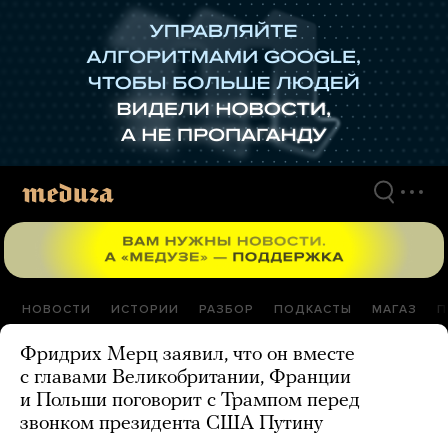
Перейти
к
материалам
НОВОСТИ
ИСТОРИИ
РАЗБОР
ПОДКАСТЫ
МАГАЗ
П
Фридрих Мерц заявил, что он вместе
с главами Великобритании, Франции
и Польши поговорит с Трампом перед
звонком президента США Путину