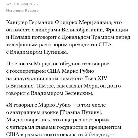
14:58, 18 мая 2025
Источник:
Reuters
Канцлер Германии Фридрих Мерц заявил, что
он вместе с лидерами Великобритании, Франции
и Польши поговорит с Дональдом Трампом перед
телефонным разговором президента США
с Владимиром Путиным.
По словам Мерца, он обсудил этот вопрос
с госсекретарем США Марко Рубио
на инаугурации папы римского Льва XIV
в Ватикане. Там же, как сказал Мерц, он долго
говорил с Владимиром Зеленским.
«Я говорил с Марко Рубио — в том числе
о завтрашнем звонке [Трампа Путину].
Мы договорились, что еще раз поговорим
с четырьмя главами государств и президентом
США в рамках подготовки к этой беседе», —