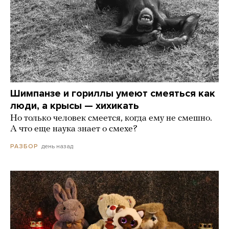
Шимпанзе и гориллы умеют смеяться как
люди, а крысы — хихикать
Но только человек смеется, когда ему не смешно.
А что еще наука знает о смехе?
день назад
РАЗБОР