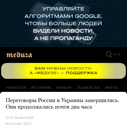
Перейти
к
материалам
НОВОСТИ
ИСТОРИИ
РАЗБОР
ПОДКАСТЫ
МАГАЗ
П
Переговоры России и Украины завершились.
Они продолжались почти два часа
12:31, 16 мая 2025
Источник:
ТАСС