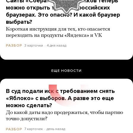
Сайты «Сбера» и других банков теперь
можно открыть только в российских
браузерах. Это опасно? И какой браузер
выбрать?
Короткая инструкция для тех, кто опасается
переходить на продукты «Яндекса» и VK
3 карточки
4 дня назад
РАЗБОР
ЕЩЕ НОВОСТИ
В суд подали иск с требованием снять
«Яблоко» с выборов. А разве это еще
можно сделать?
До какой даты надо продержаться, чтобы партию
точно допустили?
7 карточек
день назад
РАЗБОР