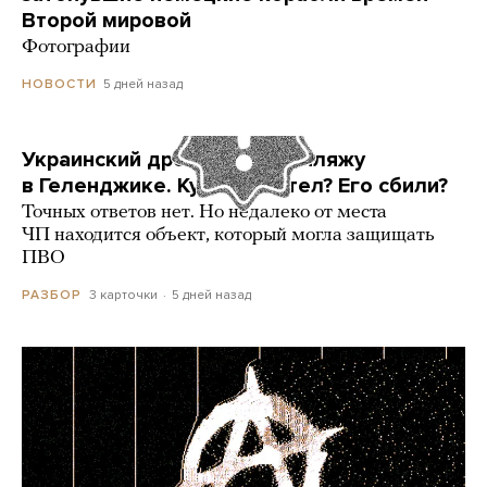
Второй мировой
Фотографии
5 дней назад
НОВОСТИ
Украинский дрон попал по пляжу
в Геленджике. Куда он летел? Его сбили?
Точных ответов нет. Но недалеко от места
ЧП находится объект, который могла защищать
ПВО
3 карточки
5 дней назад
РАЗБОР