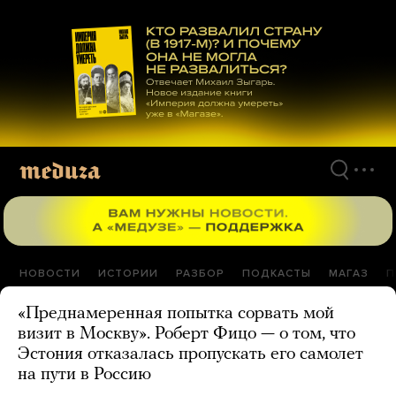
Перейти
к
материалам
НОВОСТИ
ИСТОРИИ
РАЗБОР
ПОДКАСТЫ
МАГАЗ
П
«Преднамеренная попытка сорвать мой
визит в Москву». Роберт Фицо — о том, что
Эстония отказалась пропускать его самолет
на пути в Россию