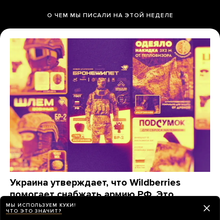
О ЧЕМ МЫ ПИСАЛИ НА ЭТОЙ НЕДЕЛЕ
Украина утверждает, что Wildberries
помогает снабжать армию РФ. Это
действительно так?
МЫ ИСПОЛЬЗУЕМ КУКИ!
ЧТО ЭТО ЗНАЧИТ?
«Медуза» изучила, какие товары заказывают для