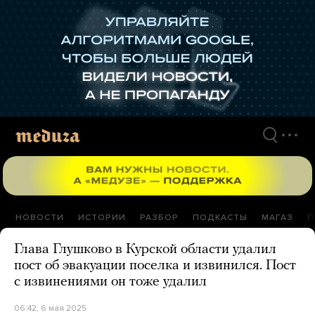
Перейти
к
материалам
НОВОСТИ
ИСТОРИИ
РАЗБОР
ПОДКАСТЫ
МАГАЗ
П
Глава Глушково в Курской области удалил
пост об эвакуации поселка и извинился. Пост
с извинениями он тоже удалил
06:42, 6 мая 2025