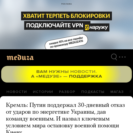
Перейти
к
материалам
НОВОСТИ
ИСТОРИИ
РАЗБОР
ПОДКАСТЫ
МАГАЗ
П
Кремль: Путин поддержал 30-дневный отказ
от ударов по энергетике Украины, дав
команду военным. И назвал ключевым
условием мира остановку военной помощи
Киеву