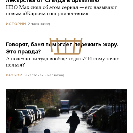
лекарства от СПИДа в Бразилию
HBO Max снял об этом сериал — его называют
новым «Жарким соперничеством»
2 часа назад
ИСТОРИИ
Говорят, баня помогает пережить жару.
Это правда?
А полезно ли туда вообще ходить? И кому точно
нельзя?
9 карточек
час назад
РАЗБОР