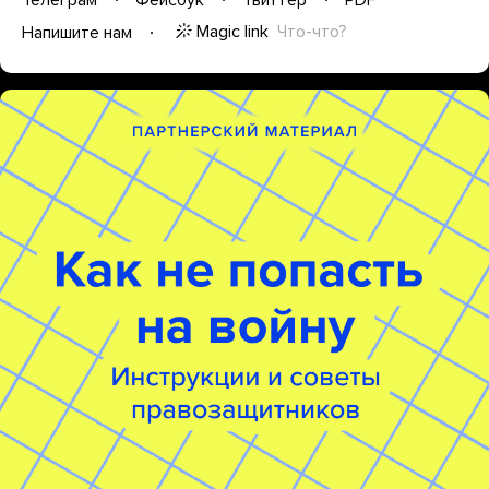
Magic link
Что-что?
Напишите нам