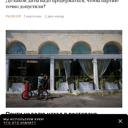
До какой даты надо продержаться, чтобы партию
точно допустили?
7 карточек
2 дня назад
РАЗБОР
Почти неделю назад в ресторане
в центре Москвы произошел взрыв.
МЫ ИСПОЛЬЗУЕМ КУКИ!
ЧТО ЭТО ЗНАЧИТ?
Власти сразу назвали его терактом —