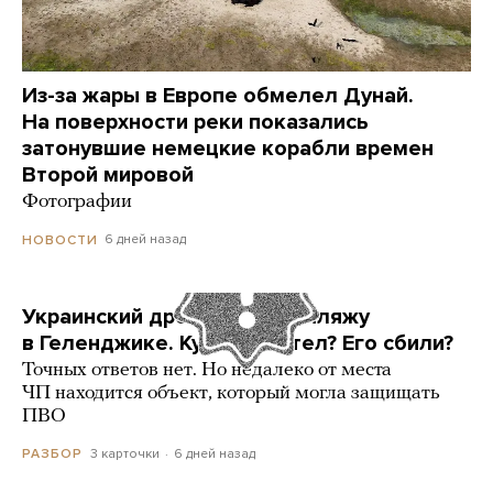
Из-за жары в Европе обмелел Дунай.
На поверхности реки показались
затонувшие немецкие корабли времен
Второй мировой
Фотографии
6 дней назад
НОВОСТИ
Украинский дрон попал по пляжу
в Геленджике. Куда он летел? Его сбили?
Точных ответов нет. Но недалеко от места
ЧП находится объект, который могла защищать
ПВО
3 карточки
6 дней назад
РАЗБОР