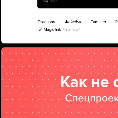
год назад
Телеграм
Фейсбук
Твиттер
P
Magic link
Что-что?