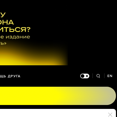
EN
ЩЬ ДРУГА