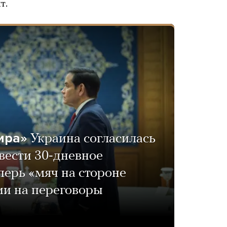
т.
ира»
Украина согласилась
ести 30-дневное
перь «мяч на стороне
ии на переговоры