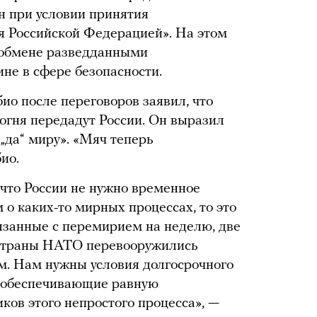
н при условии принятия
я Российской Федерацией». На этом
 обмене разведданными
не в сфере безопасности.
о после переговоров заявил, что
гня передадут России. Он выразил
„да“ миру». «Мяч теперь
ио.
 что России не нужно временное
о каких-то мирных процессах, то это
язанные с перемирием на неделю, две
ы страны НАТО перевооружились
м. Нам нужны условия долгосрочного
, обеспечивающие равную
иков этого непростого процесса», —