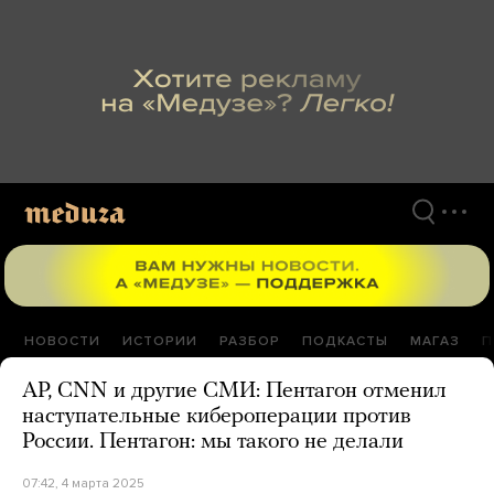
Перейти
к
материалам
НОВОСТИ
ИСТОРИИ
РАЗБОР
ПОДКАСТЫ
МАГАЗ
П
AP, CNN и другие СМИ: Пентагон отменил
наступательные кибероперации против
России. Пентагон: мы такого не делали
07:42, 4 марта 2025