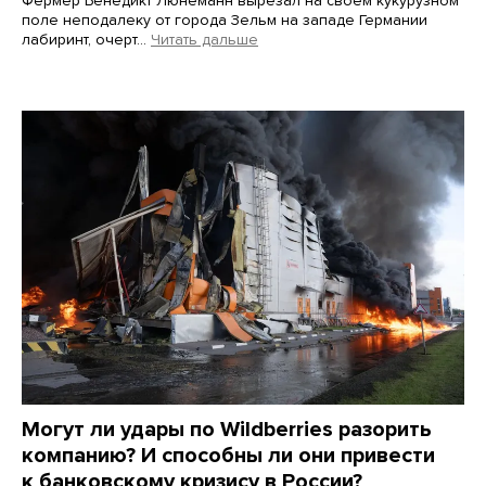
Фермер Бенедикт Люнеманн вырезал на своем кукурузном
поле неподалеку от города Зельм на западе Германии
лабиринт, очерт…
Читать дальше
Martin Meissner / AP / Scanpix / LETA
Могут ли удары по Wildberries разорить
компанию? И способны ли они привести
к банковскому кризису в России?