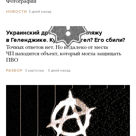
Фотографии
5 дней назад
НОВОСТИ
Украинский дрон попал по пляжу
в Геленджике. Куда он летел? Его сбили?
Точных ответов нет. Но недалеко от места
ЧП находится объект, который могла защищать
ПВО
3 карточки
5 дней назад
РАЗБОР