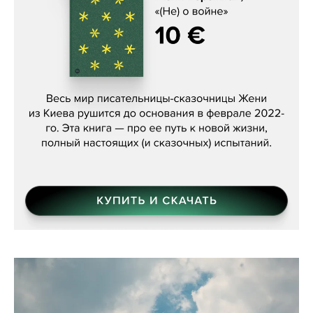
Женя Бережная, «(Не) о войне»