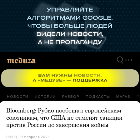
Перейти
к
материалам
НОВОСТИ
ИСТОРИИ
РАЗБОР
ПОДКАСТЫ
МАГАЗ
П
Bloomberg: Рубио пообещал европейским
союзникам, что США не отменят санкции
против России до завершения войны
09:09, 19 февраля 2025