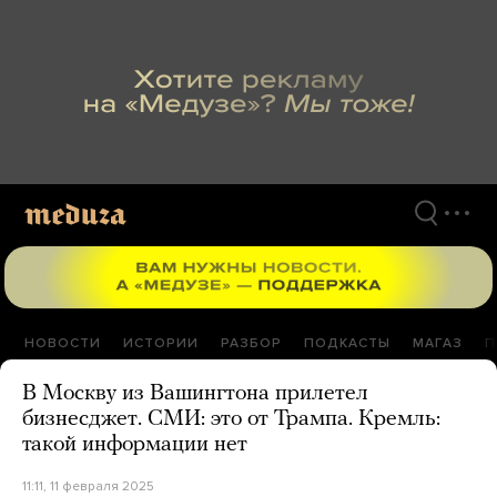
Перейти
к
материалам
НОВОСТИ
ИСТОРИИ
РАЗБОР
ПОДКАСТЫ
МАГАЗ
П
В Москву из Вашингтона прилетел
бизнесджет. СМИ: это от Трампа. Кремль:
такой информации нет
11:11, 11 февраля 2025