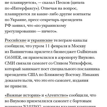
не планируется», — сказал Песков (цитата
по «Интерфаксу»). Отвечая на вопрос,
планируются ли какие-либо другие контакты
по Украине, пресс-секретарь президента
РФ заявил, что «по украинскому
урегулированию — ничего».
Российские
и
украинские
телеграм-каналы
сообщили, что утром 11 февраля в Москву
из Вашингтона прилетел бизнесджет Gulfstream
G650ER, он приземлился в аэропорту Внуково.
СМИ связали самолет со Стивом Уиткоффом,
который занимает пост специального посланника
президента США по Ближнему Востоку. Никаких
доказательств, что это его самолет, издания
не привели.
«Важные истории»
и
«Агентство»
сообщили, что
во Внуково приземлился самолет с бортовым
номером N103WG, которым владеет компания