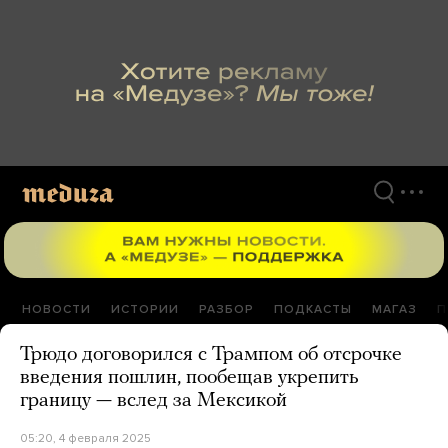
Перейти
к
материалам
НОВОСТИ
ИСТОРИИ
РАЗБОР
ПОДКАСТЫ
МАГАЗ
П
Трюдо договорился с Трампом об отсрочке
введения пошлин, пообещав укрепить
границу — вслед за Мексикой
05:20, 4 февраля 2025