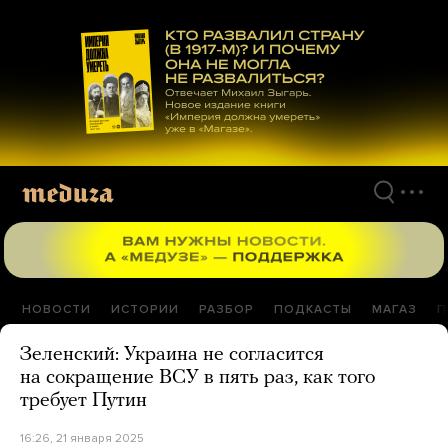
Перейти
к
материалам
НОВОСТИ
ИСТОРИИ
РАЗБОР
ПОДКАСТЫ
МАГАЗ
П
Зеленский: Украина не согласится
на сокращение ВСУ в пять раз, как того
требует Путин
16:26, 21 января 2025