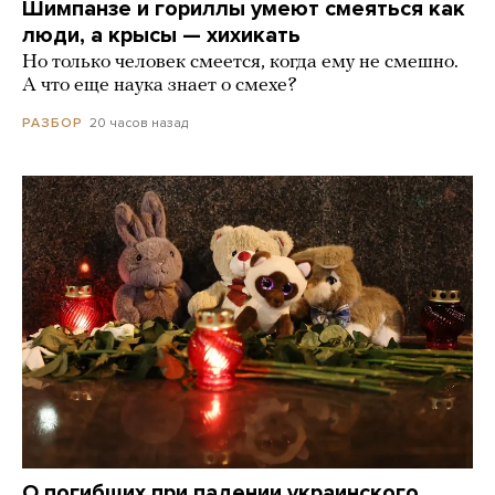
Шимпанзе и гориллы умеют смеяться как
люди, а крысы — хихикать
Но только человек смеется, когда ему не смешно.
А что еще наука знает о смехе?
20 часов назад
РАЗБОР
О погибших при падении украинского