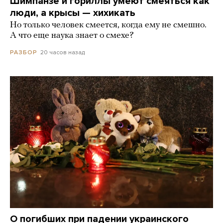
Шимпанзе и гориллы умеют смеяться как
люди, а крысы — хихикать
Но только человек смеется, когда ему не смешно.
А что еще наука знает о смехе?
20 часов назад
РАЗБОР
О погибших при падении украинского