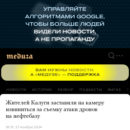
Перейти
к
материалам
НОВОСТИ
ИСТОРИИ
РАЗБОР
ПОДКАСТЫ
МАГАЗ
П
Жителей Калуги заставили на камеру
извиниться за съемку атаки дронов
на нефтебазу
18:19, 27 ноября 2024