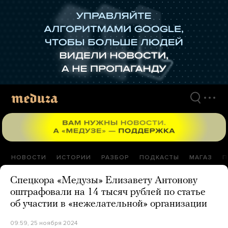
Перейти
к
материалам
НОВОСТИ
ИСТОРИИ
РАЗБОР
ПОДКАСТЫ
МАГАЗ
П
Спецкора «Медузы» Елизавету Антонову
оштрафовали на 14 тысяч рублей по статье
об участии в «нежелательной» организации
09:59, 25 ноября 2024