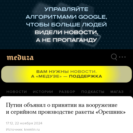
Перейти
к
материалам
НОВОСТИ
ИСТОРИИ
РАЗБОР
ПОДКАСТЫ
МАГАЗ
П
Путин объявил о принятии на вооружение
и серийном производстве ракеты «Орешник»
17:12, 22 ноября 2024
Источник:
kremlin.ru