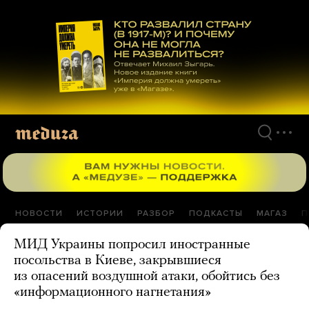
Перейти
к
материалам
НОВОСТИ
ИСТОРИИ
РАЗБОР
ПОДКАСТЫ
МАГАЗ
П
МИД Украины попросил иностранные
посольства в Киеве, закрывшиеся
из опасений воздушной атаки, обойтись без
«информационного нагнетания»