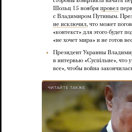
стороны конфликта начать п
Шольц 15 ноября
провел
перв
с Владимиром Путиным. Пре
не исключил
, что может пого
«контекст» для этого будет п
«не хочет мира» и не готов ве
Президент Украины Владими
в интервью «Суспiльне», что 
все», чтобы война закончилас
ЧИТАЙТЕ ТАКЖЕ