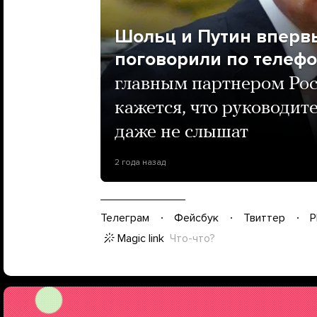
Шольц и Путин впервы
поговорили по телеф
главным партнером Рос
кажется, что руководите
даже не слышат
2 года назад
Телеграм
Фейсбук
Твиттер
P
Magic link
Что-что?