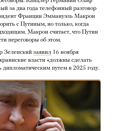
ереговоры. Канцлер Германии Олаф
ый за два года телефонный разговор
зидент Франции Эммануэль Макрон
ворить с Путиным, но только, когда
одходящим. Макрон считает, что Путин
сти переговоры об этом.
р Зеленский
заявил
16 ноября
украинские власти «должны сделать
ь дипломатическим путем в 2025 году.