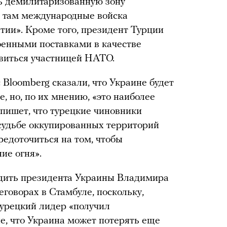
ть демилитаризованную зону
ь там международные войска
тии». Кроме того, президент Турции
оенными поставками в качестве
овиться участницей НАТО.
 Bloomberg сказали, что Украине будет
, но, по их мнению, «это наиболее
 пишет, что турецкие чиновники
 судьбе оккупированных территорий
редоточиться на том, чтобы
ие огня».
едить президента Украины Владимира
еговорах в Стамбуле, поскольку,
турецкий лидер «получил
е, что Украина может потерять еще