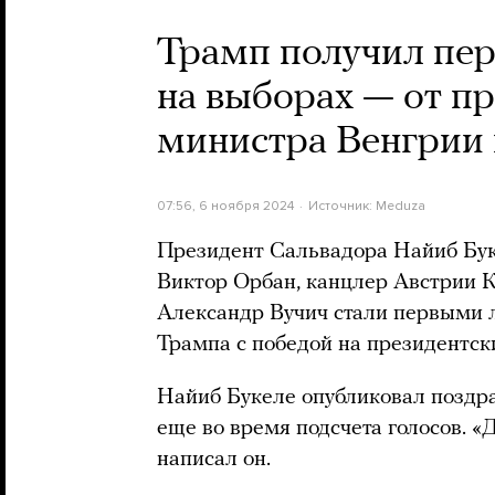
Трамп получил пер
на выборах — от п
министра Венгрии 
07:56, 6 ноября 2024
Источник:
Meduza
Президент Сальвадора Найиб Бук
Виктор Орбан, канцлер Австрии 
Александр Вучич стали первыми
Трампа с победой на президентс
Найиб Букеле опубликовал поздра
еще во время подсчета голосов. «
написал он.