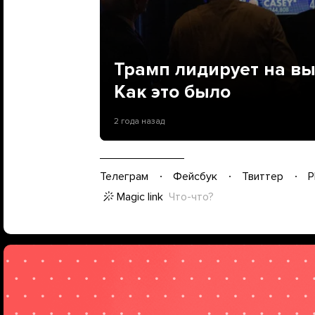
Трамп лидирует на в
Как это было
2 года назад
Телеграм
Фейсбук
Твиттер
P
Magic link
Что-что?