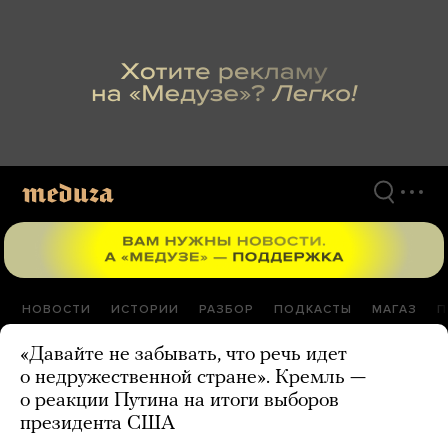
Перейти
к
материалам
НОВОСТИ
ИСТОРИИ
РАЗБОР
ПОДКАСТЫ
МАГАЗ
П
«Давайте не забывать, что речь идет
о недружественной стране». Кремль —
о реакции Путина на итоги выборов
президента США