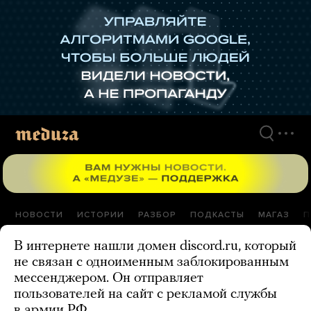
Перейти
к
материалам
НОВОСТИ
ИСТОРИИ
РАЗБОР
ПОДКАСТЫ
МАГАЗ
П
В интернете нашли домен discord.ru, который
не связан с одноименным заблокированным
мессенджером. Он отправляет
пользователей на сайт с рекламой службы
в армии РФ