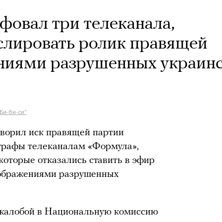
фовал три телеканала,
слировать ролик правящей
ениями разрушенных украин
Би-би-си"
творил иск правящей партии
штрафы телеканалам «Формула»,
которые отказались ставить в эфир
зображениями разрушенных
с жалобой в Национальную комиссию