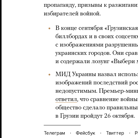
пропаганду, призывы к разжигани
избирателей войной.
В конце сентября «Грузинска
биллбордах и в своих соцсет
с изображениями разрушенных
украинских городов. Они сра
и содержали лозунг «Выбери 
МИД Украины назвал использ
изображений последствий ро
недопустимым. Премьер-мини
ответил
, что сравнение войн
общество сделало правильны
в Грузии пройдут 26 октября.
Телеграм
Фейсбук
Твиттер
P