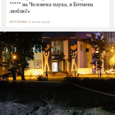
***** на Человека-паука, я Бэтмена
люблю!»
8 часов назад
ИСТОРИИ