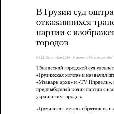
В Грузии суд оштра
отказавшихся тран
партии с изображ
городов
09:23, 12 октября 2024
Источник:
Русская служба "
Тбилисский городской суд удовле
«Грузинская мечта» и назначил 
«Мтавари архи» и «TV Пирвели», 
предвыборный ролик партии с и
украинских городов.
«Грузинская мечта» обратилась 