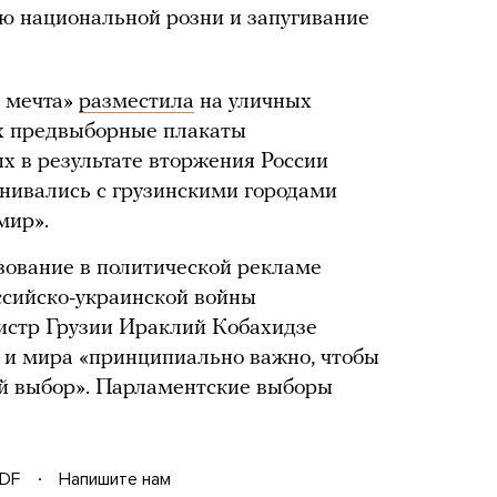
ю национальной розни и запугивание
я мечта»
разместила
на уличных
ях предвыборные плакаты
 в результате вторжения России
внивались с грузинскими городами
мир».
ование в политической рекламе
ссийско-украинской войны
стр Грузии Ираклий Кобахидзе
ы и мира «принципиально важно, чтобы
й выбор». Парламентские выборы
DF
Напишите нам