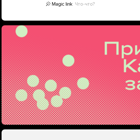
Magic link
Что-что?