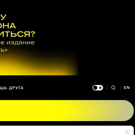
EN
ЩЬ ДРУГА