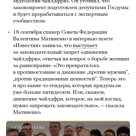
«идеологии чайлдфри». Он уточнил, что
законопроект подготовлен депутатами Госдумы
и будет прорабатываться с экспертным
сообществом.
18 сентября спикер Совета Федерации
Валентина Матвиенко в интервью газете
«Известия» заявила, что
выступает
за законодательный запрет «движения
чайлдфри», отвечая на вопрос о борьбе женщин
за равноправие. «Это превратилось
в противостояние и движение „против мужчин“,
„против традиционных ценностей“. Теперь это
и про какие-то гендеры, которых придумали
уже больше пятидесяти. Или, скажем,
движение чайлдфри, которое, на мой взгляд,
нужно запрещать законодательно», — сказала
Матвиенко.
ЧИТАЙТЕ ТАКЖЕ