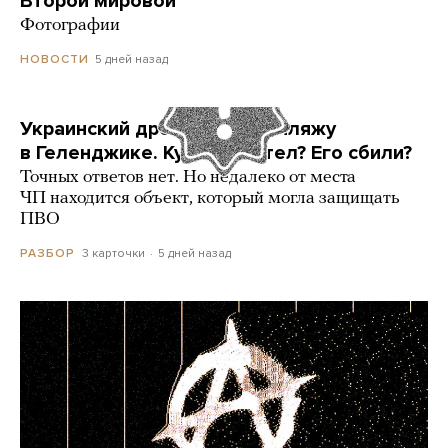
Второй мировой
Фотографии
5 дней назад
НОВОСТИ
Украинский дрон попал по пляжу
в Геленджике. Куда он летел? Его сбили?
Точных ответов нет. Но недалеко от места
ЧП находится объект, который могла защищать
ПВО
3 карточки
5 дней назад
РАЗБОР