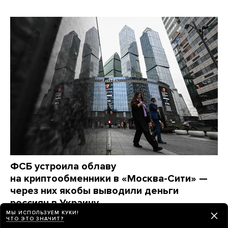
ФСБ устроила облаву
на криптообменники в «Москва-Сити» —
через них якобы выводили деньги
россиян в Украину
МЫ ИСПОЛЬЗУЕМ КУКИ!
Задержаны больше 20 человек. Некоторые из них
ЧТО ЭТО ЗНАЧИТ?
считали, что работают на ФСБ