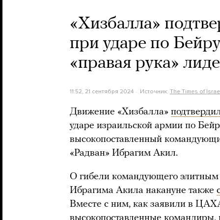
«Хизбалла» подтве
при ударе по Бейр
«правая рука» лид
11:52, 21 сентября 2024
Источник:
The Times of Israe
Движение «Хизбалла»
подтверди
ударе израильской армии по Бейру
высокопоставленный командующи
«Радван» Ибрагим Акил.
О гибели командующего элитным
Ибрагима Акила накануне также
Вместе с ним, как заявили в ЦАХ
высокопоставленные командиры, 