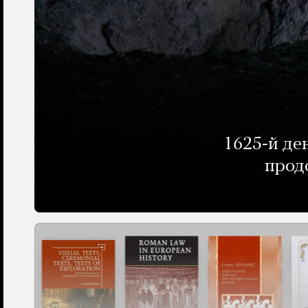
1625-й де
прод