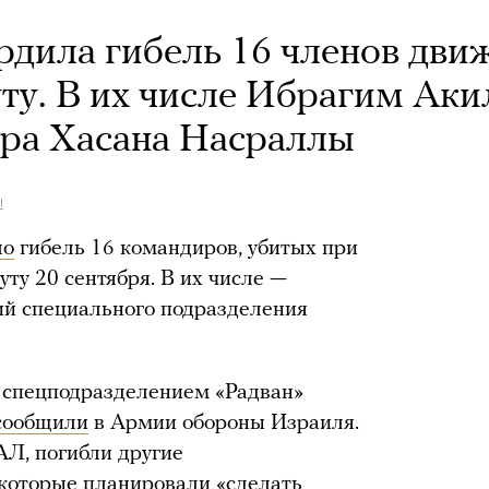
рдила гибель 16 членов дви
уту. В их числе Ибрагим Аки
ера Хасана Насраллы
l
ло
гибель 16 командиров, убитых при
ту 20 сентября. В их числе —
й специального подразделения
 спецподразделением «Радван»
сообщили
в Армии обороны Израиля.
АЛ, погибли другие
которые планировали «сделать