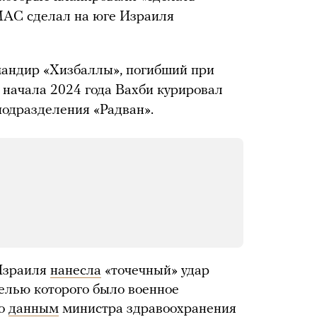
МАС сделал на юге Израиля
андир «Хизбаллы», погибший при
начала 2024 года Вахби курировал
одразделения «Радван».
Израиля
нанесла
«точечный» удар
целью которого было военное
По
данным
министра здравоохранения