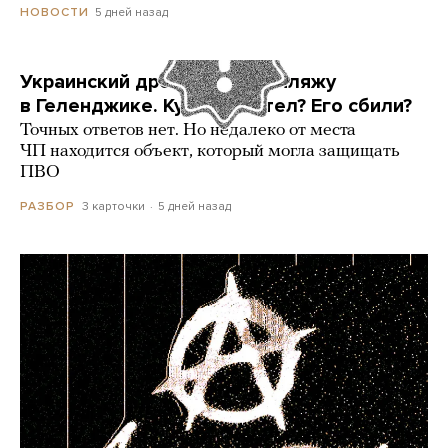
5 дней назад
НОВОСТИ
Украинский дрон попал по пляжу
в Геленджике. Куда он летел? Его сбили?
Точных ответов нет. Но недалеко от места
ЧП находится объект, который могла защищать
ПВО
3 карточки
5 дней назад
РАЗБОР