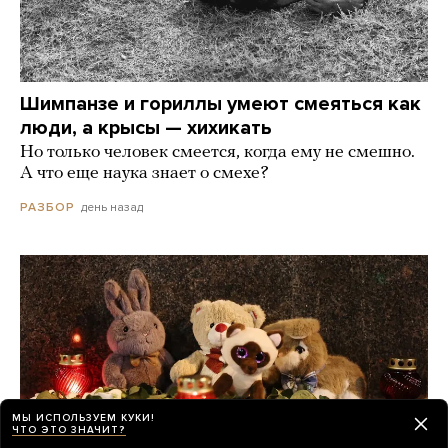
Шимпанзе и гориллы умеют смеяться как
люди, а крысы — хихикать
Но только человек смеется, когда ему не смешно.
А что еще наука знает о смехе?
день назад
РАЗБОР
МЫ ИСПОЛЬЗУЕМ КУКИ!
ЧТО ЭТО ЗНАЧИТ?