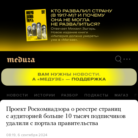
Перейти
к
материалам
НОВОСТИ
ИСТОРИИ
РАЗБОР
ПОДКАСТЫ
МАГАЗ
П
Проект Роскомнадзора о реестре страниц
с аудиторией больше 10 тысяч подписчиков
удалили с портала правительства
08:19, 6 сентября 2024