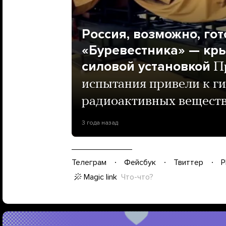
Россия, возможно, го
«Буревестника» — кры
силовой установкой
П
испытания привели к г
радиоактивных вещест
3 года назад
Телеграм
Фейсбук
Твиттер
P
Magic link
Что-что?