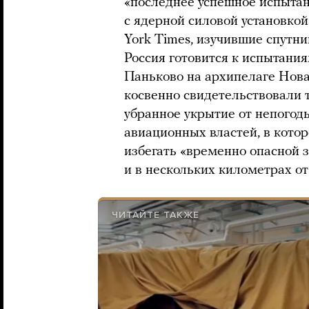
«последнее успешное испыта
с ядерной силовой установко
York Times, изучившие спутни
Россия готовится к испытани
Паньково на архипелаге Нова
косвенно свидетельствовали 
убранное укрытие от непогод
авиационных властей, в кото
избегать «временно опасной 
и в нескольких километрах от
ЧИТАЙТЕ ТАКЖЕ