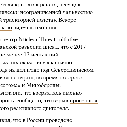
етная крылатая ракета, несущая
ктически неограниченной дальностью
й траекторией полета». Вскоре
овало
видео испытания.
ентр Nuclear Threat Initiative
канской разведки
писал
, что с 2017
 не менее 13 испытаний
а из них оказались «частично
года на полигоне под Северодвинском
изошел взрыв, во время которого
осатома» и Минобороны.
оложили
, что взорвалась именно
ороны сообщало, что взрыв
произошел
ого реактивного двигателя.
явил, что в России проведено