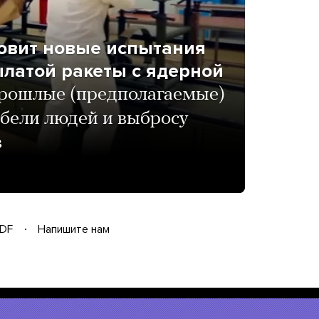
товит новые испытания
латой ракеты с ядерной
рошлые (предполагаемые)
ибели людей и выбросу
в
DF
Напишите нам