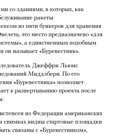
и со зданиями, в которых, как
обслуживание ракеты
лексом из пяти бункеров для хранения
велета, это место предназначено «для
системы», а единственным подобным
и он называет «Буревестник».
сследователь Джеффри Льюис
ледований Миддлбери. По его
ения «Буревестника» позволяет
пает к развертыванию проекта после
ы.
ристенсен из Федерации американских
 на снимках видны стартовые площадки
быть связаны с «Буревестником»,