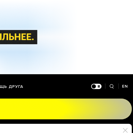
EN
ЩЬ ДРУГА