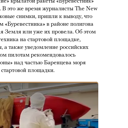
ние» крылатой ракеты «Буревестник»
й. В это же время журналисты The New
ковые снимки, пришли к выводу, что
ям «Буревестника» в районе полигона
я Земля или уже их провела. Об этом
техника на стартовой площадке,
ы, а также уведомление российских
ром пилотам рекомендовалось
зоны» над частью Баренцева моря
 стартовой площадки.