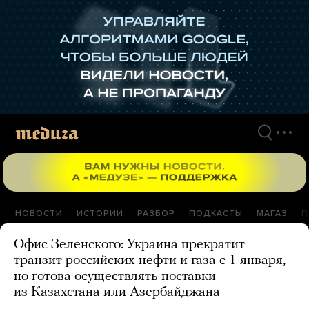
Перейти
к
материалам
НОВОСТИ
ИСТОРИИ
РАЗБОР
ПОДКАСТЫ
МАГАЗ
П
Офис Зеленского: Украина прекратит
транзит российских нефти и газа с 1 января,
но готова осуществлять поставки
из Казахстана или Азербайджана