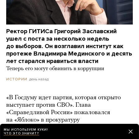
Ректор ГИТИСа Григорий Заславский
ушел с поста за несколько недель
до выборов. Он возглавил институт как
протеже Владимира Мединского и десять
лет старался нравиться власти
Теперь его могут обвинить в коррупции
день назад
ИСТОРИИ
«В Госдуму идет партия, которая открыто
выступает против СВО». Глава
«Справедливой России» пожаловался
на «Яблоко» в прокуратуру
день назад
МЫ ИСПОЛЬЗУЕМ КУКИ!
ЧТО ЭТО ЗНАЧИТ?