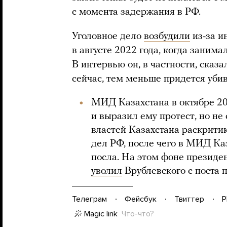
с момента задержания в РФ.
Уголовное дело
возбудили
из-за и
в августе 2022 года, когда занима
В интервью он, в частности, сказ
сейчас, тем меньше придется уби
МИД Казахстана в октябре 20
и выразил ему протест, но не
властей Казахстана раскрити
дел РФ, после чего в МИД Ка
посла. На этом фоне презид
уволил
Врублевского с поста п
Телеграм
Фейсбук
Твиттер
P
Magic link
Что-что?