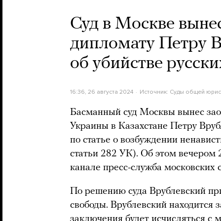
Суд в Москве выне
дипломату Петру В
об убийстве русски
16:36, 26 августа 2024
Источник:
Суды общей юрис
Басманный суд Москвы вынес зао
Украины в Казахстане Петру Вруб
по статье о возбуждении ненавист
статьи 282 УК). Об этом вечером 
канале пресс-служба московских 
По решению суда Врублевский пр
свободы. Врублевский находится з
заключения будет исчисляться с 