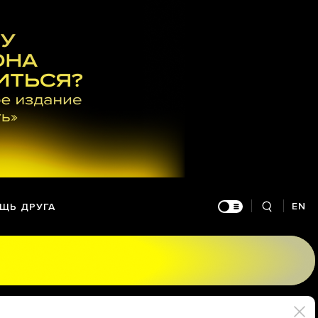
EN
ЩЬ ДРУГА