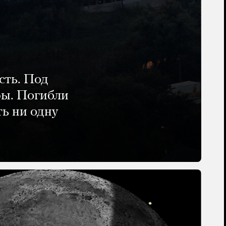
сть. Под
ры. Погибли
ть ни одну