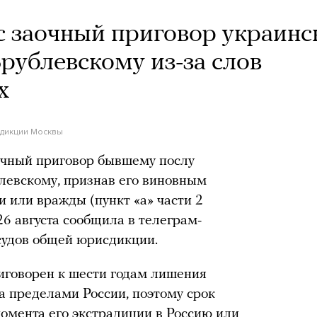
с заочный приговор украин
рублевскому из-за слов
х
дикции Москвы
чный приговор бывшему послу
левскому, признав его виновным
и или вражды (пункт «а» части 2
26 августа сообщила в телеграм-
судов общей юрисдикции.
иговорен к шести годам лишения
а пределами России, поэтому срок
момента его экстрадиции в Россию или