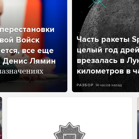
перестановки
Часть ракеты Sp
вой Войск
целый год дрей
ется, все еще
врезалась в Лу
л Денис Лямин
километров в ч
назначениях
14 часов назад
РАЗБОР