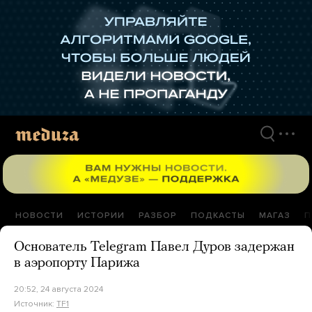
Перейти
к
материалам
НОВОСТИ
ИСТОРИИ
РАЗБОР
ПОДКАСТЫ
МАГАЗ
П
Основатель Telegram Павел Дуров задержан
в аэропорту Парижа
20:52, 24 августа 2024
Источник:
TF1