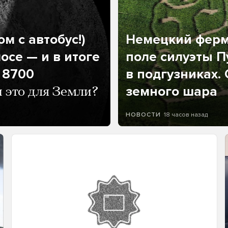
м с автобус!)
Немецкий ферм
осе — и в итоге
поле силуэты П
 8700
в подгузниках.
земного шара
и это для Земли?
18 часов назад
НОВОСТИ