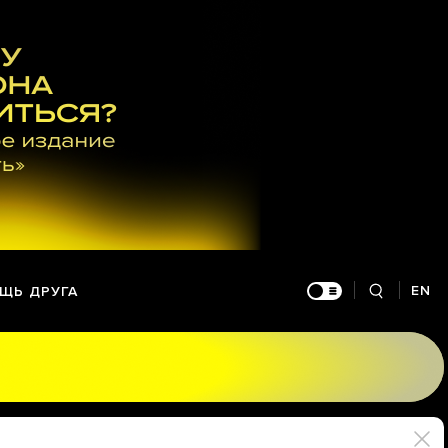
EN
ЩЬ ДРУГА