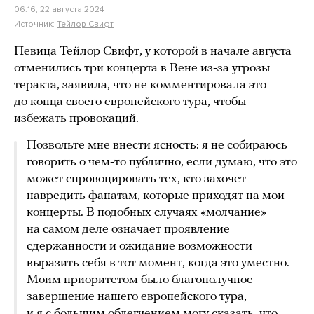
06:16, 22 августа 2024
Источник:
Тейлор Свифт
Певица Тейлор Свифт, у которой в начале августа
отменились три концерта в Вене из-за угрозы
теракта, заявила, что не комментировала это
до конца своего европейского тура, чтобы
избежать провокаций.
Позвольте мне внести ясность: я не собираюсь
говорить о чем-то публично, если думаю, что это
может спровоцировать тех, кто захочет
навредить фанатам, которые приходят на мои
концерты. В подобных случаях «молчание»
на самом деле означает проявление
сдержанности и ожидание возможности
выразить себя в тот момент, когда это уместно.
Моим приоритетом было благополучное
завершение нашего европейского тура,
и я с большим облегчением могу сказать, что