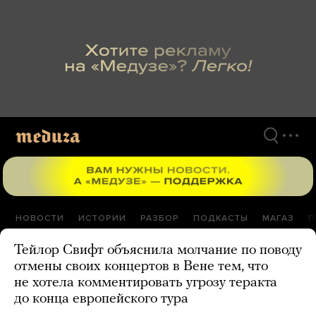
Перейти
к
материалам
НОВОСТИ
ИСТОРИИ
РАЗБОР
ПОДКАСТЫ
МАГАЗ
П
Тейлор Свифт объяснила молчание по поводу
отмены своих концертов в Вене тем, что
не хотела комментировать угрозу теракта
до конца европейского тура