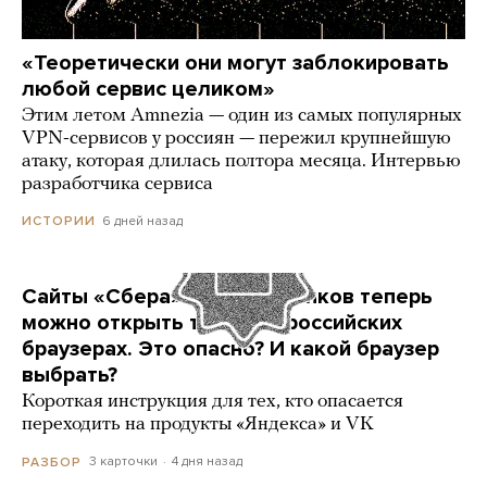
«Теоретически они могут заблокировать
любой сервис целиком»
Этим летом Amnezia — один из самых популярных
VPN-сервисов у россиян — пережил крупнейшую
атаку, которая длилась полтора месяца. Интервью
разработчика сервиса
6 дней назад
ИСТОРИИ
Сайты «Сбера» и других банков теперь
можно открыть только в российских
браузерах. Это опасно? И какой браузер
выбрать?
Короткая инструкция для тех, кто опасается
переходить на продукты «Яндекса» и VK
3 карточки
4 дня назад
РАЗБОР