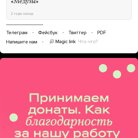
«Медузы»
2 года назад
Телеграм
Фейсбук
Твиттер
PDF
Magic link
Что-что?
Напишите нам