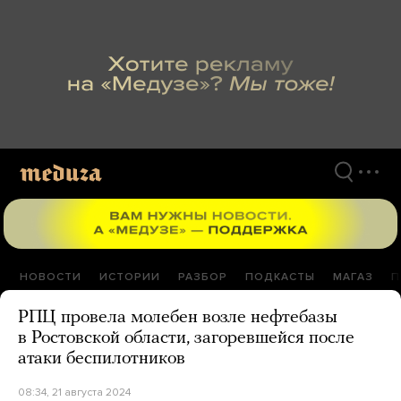
Перейти
к
материалам
НОВОСТИ
ИСТОРИИ
РАЗБОР
ПОДКАСТЫ
МАГАЗ
П
РПЦ провела молебен возле нефтебазы
в Ростовской области, загоревшейся после
атаки беспилотников
08:34, 21 августа 2024