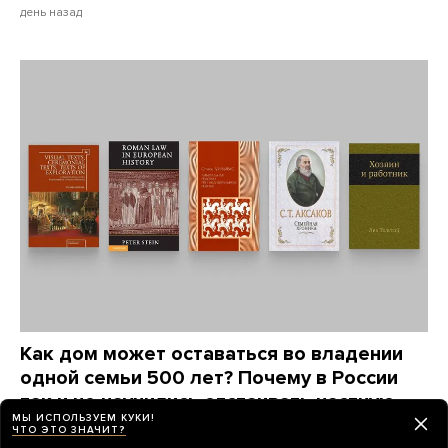
день назад
Как дом может оставаться во владении
одной семьи 500 лет? Почему в России
так и не научились отстаивать частную
МЫ ИСПОЛЬЗУЕМ КУКИ!
собственность?
ЧТО ЭТО ЗНАЧИТ?