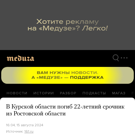
Перейти
к
материалам
НОВОСТИ
ИСТОРИИ
РАЗБОР
ПОДКАСТЫ
МАГАЗ
П
В Курской области погиб 22-летний срочник
из Ростовской области
16:04, 15 августа 2024
Источник:
161.ru