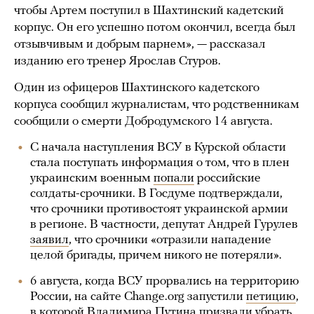
чтобы Артем поступил в Шахтинский кадетский
корпус. Он его успешно потом окончил, всегда был
отзывчивым и добрым парнем», — рассказал
изданию его тренер Ярослав Стуров.
Один из офицеров Шахтинского кадетского
корпуса сообщил журналистам, что родственникам
сообщили о смерти Добродумского 14 августа.
С начала наступления ВСУ в Курской области
стала поступать информация о том, что в плен
украинским военным
попали
российские
солдаты-срочники. В Госдуме подтверждали,
что срочники противостоят украинской армии
в регионе. В частности, депутат Андрей Гурулев
заявил
, что срочники «отразили нападение
целой бригады, причем никого не потеряли».
6 августа, когда ВСУ прорвались на территорию
России, на сайте Change.org запустили
петицию
,
в которой Владимира Путина призвали убрать