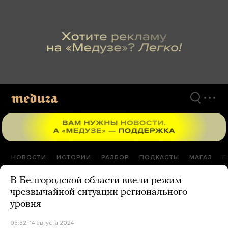
Перейти
к
материалам
НОВОСТИ
ИСТОРИИ
РАЗБОР
ПОДКАСТЫ
МАГАЗ
П
В Белгородской области ввели режим
чрезвычайной ситуации регионального
уровня
05:52, 14 августа 2024