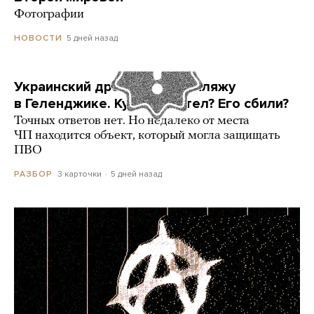
Фотографии
5 дней назад
НОВОСТИ
Украинский дрон попал по пляжу
в Геленджике. Куда он летел? Его сбили?
Точных ответов нет. Но недалеко от места
ЧП находится объект, который могла защищать
ПВО
3 карточки
5 дней назад
РАЗБОР