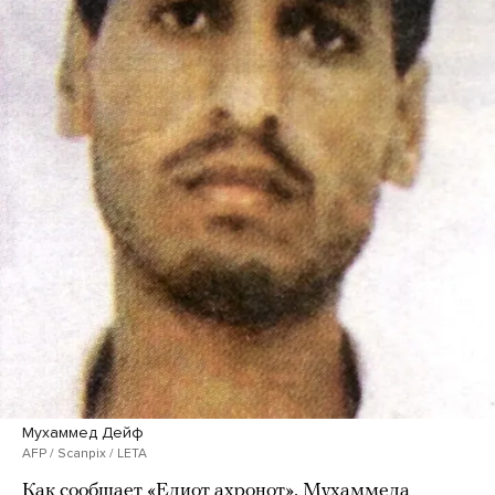
Мухаммед Дейф
AFP / Scanpix / LETA
Как
сообщает
«Едиот ахронот», Мухаммеда