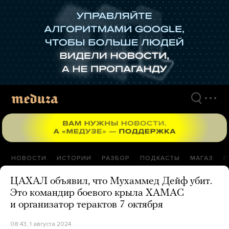
Перейти
к
материалам
НОВОСТИ
ИСТОРИИ
РАЗБОР
ПОДКАСТЫ
МАГАЗ
П
ЦАХАЛ объявил, что Мухаммед Дейф убит.
Это командир боевого крыла ХАМАС
и организатор терактов 7 октября
08:43, 1 августа 2024